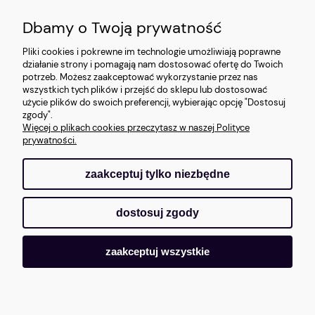
INFORMACJE
Dbamy o Twoją prywatność
O NAS
Pliki cookies i pokrewne im technologie umożliwiają poprawne
działanie strony i pomagają nam dostosować ofertę do Twoich
potrzeb. Możesz zaakceptować wykorzystanie przez nas
wszystkich tych plików i przejść do sklepu lub dostosować
użycie plików do swoich preferencji, wybierając opcję "Dostosuj
zgody".
Więcej o plikach cookies przeczytasz w naszej Polityce
prywatności.
zaakceptuj tylko niezbędne
pokaż pełną wersję strony
dostosuj zgody
Sklep internetowy Shoper.pl
zaakceptuj wszystkie