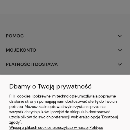
POMOC
MOJE KONTO
PŁATNOŚCI I DOSTAWA
INFORMACJE
Dbamy o Twoją prywatność
O NAS
Pliki cookies i pokrewne im technologie umożliwiają poprawne
działanie strony i pomagają nam dostosować ofertę do Twoich
potrzeb. Możesz zaakceptować wykorzystanie przez nas
wszystkich tych plików i przejść do sklepu lub dostosować
użycie plików do swoich preferencji, wybierając opcję "Dostosuj
zgody".
Więcej o plikach cookies przeczytasz w naszej Polityce