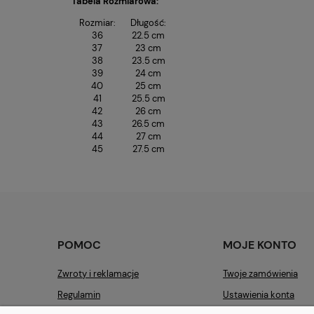
Tabela Rozmiarowa:
Rozmiar:
Długość:
36
22.5 cm
37
23 cm
38
23.5 cm
39
24 cm
40
25 cm
41
25.5 cm
42
26 cm
43
26.5 cm
44
27 cm
45
27.5 cm
POMOC
MOJE KONTO
Zwroty i reklamacje
Twoje zamówienia
Regulamin
Ustawienia konta