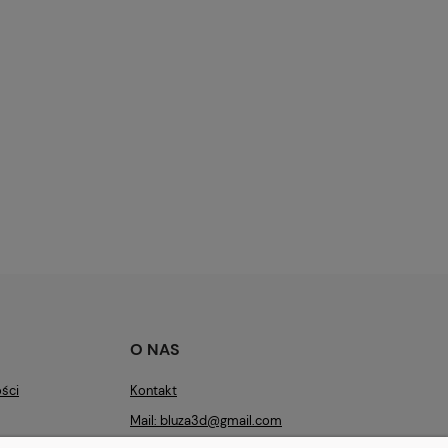
O NAS
ości
Kontakt
Mail: bluza3d@gmail.com