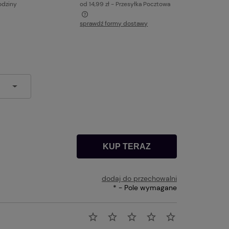
odziny
od 14,99 zł
- Przesyłka Pocztowa
sprawdź formy dostawy
a ewentualnych kosztów
KUP TERAZ
dodaj do przechowalni
*
- Pole wymagane