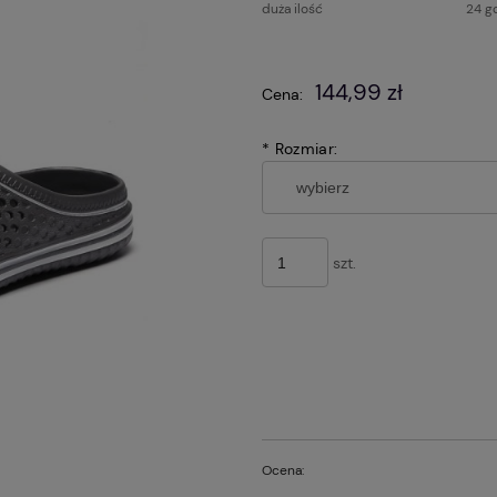
duża ilość
24 g
Cena nie zawier
144,99 zł
Cena:
płatności
*
Rozmiar:
szt.
Ocena: