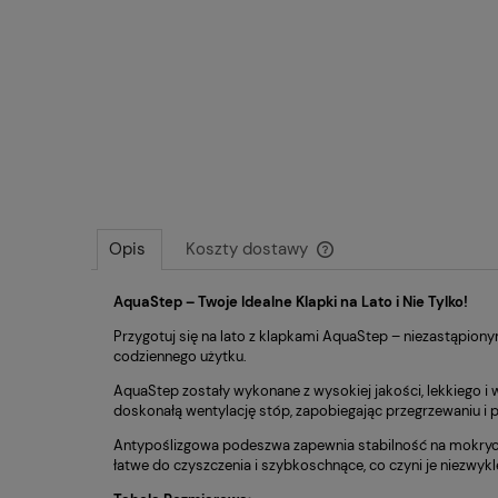
Opis
Koszty dostawy
AquaStep – Twoje Idealne Klapki na Lato i Nie Tylko!
Cena nie zawiera ewentu
płatności
Przygotuj się na lato z klapkami AquaStep – niezastąpiony
codziennego użytku.
AquaStep zostały wykonane z wysokiej jakości, lekkiego 
doskonałą wentylację stóp, zapobiegając przegrzewaniu i p
Antypoślizgowa podeszwa zapewnia stabilność na mokrych 
łatwe do czyszczenia i szybkoschnące, co czyni je niezwy