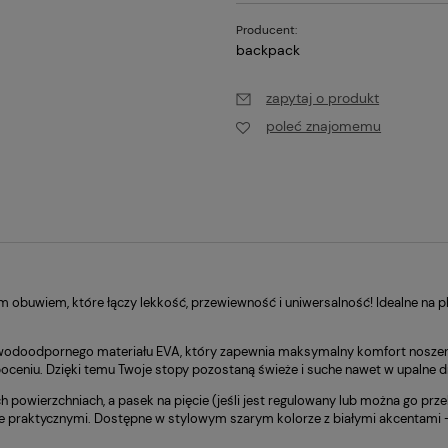
Producent:
backpack
zapytaj o produkt
poleć znajomemu
alnych kosztów
m obuwiem, które łączy lekkość, przewiewność i uniwersalność! Idealne na p
i wodoodpornego materiału EVA, który zapewnia maksymalny komfort noszen
oceniu. Dzięki temu Twoje stopy pozostaną świeże i suche nawet w upalne dn
powierzchniach, a pasek na pięcie (jeśli jest regulowany lub można go pr
kle praktycznymi. Dostępne w stylowym szarym kolorze z białymi akcentami –