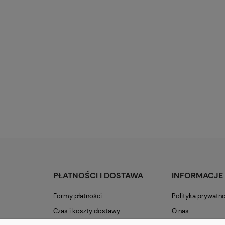
PŁATNOŚCI I DOSTAWA
INFORMACJE
Formy płatności
Polityka prywatn
Czas i koszty dostawy
O nas