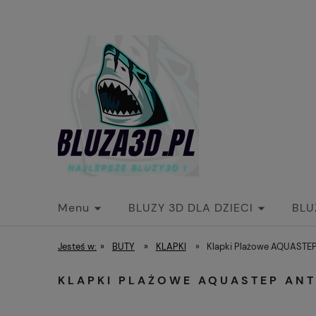
Menu
BLUZY 3D DLA DZIECI
BLU
Kontakt
O nas
Jesteś w:
»
BUTY
»
KLAPKI
»
Klapki Plażowe AQUASTEP
KLAPKI PLAŻOWE AQUASTEP ANT