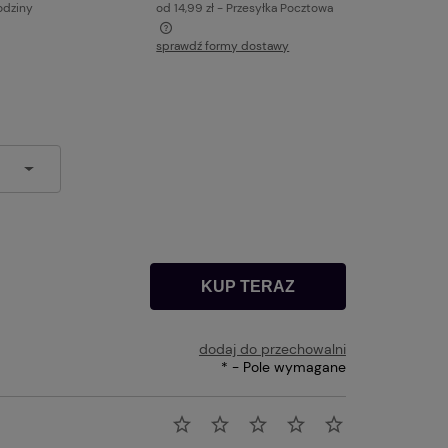
odziny
od 14,99 zł
- Przesyłka Pocztowa
sprawdź formy dostawy
a ewentualnych kosztów
KUP TERAZ
dodaj do przechowalni
*
- Pole wymagane