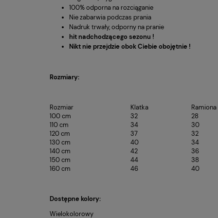
100% odporna na rozciąganie
Nie zabarwia podczas prania
Nadruk trwały, odporny na pranie
hit nadchodzącego sezonu !
Nikt nie przejdzie obok Ciebie obojętnie !
Rozmiary:
Rozmiar
Klatka
Ramiona
100 cm
32
28
110 cm
34
30
120 cm
37
32
130 cm
40
34
140 cm
42
36
150 cm
44
38
160 cm
46
40
Dostępne kolory:
Wielokolorowy