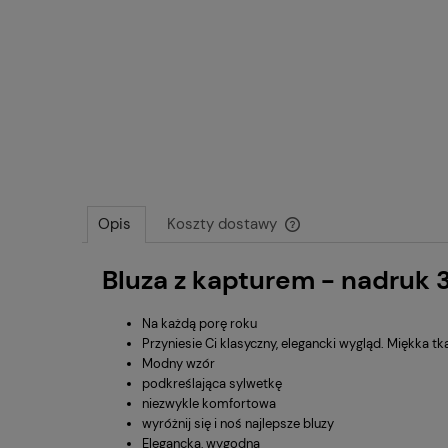
Opis
Koszty dostawy
Bluza z kapturem - nadruk 
Cena nie zawiera ewentu
płatności
Na każdą porę roku
Przyniesie Ci klasyczny, elegancki wygląd. Miękka tk
Modny wzór
podkreślająca sylwetkę
niezwykle komfortowa
wyróżnij się i noś najlepsze bluzy
Elegancka, wygodna