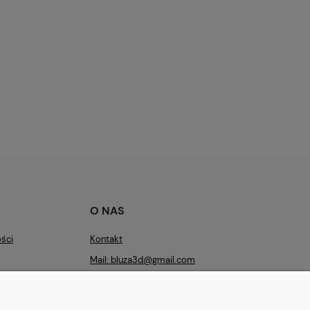
O NAS
ości
Kontakt
Mail: bluza3d@gmail.com
Godziny pracy: Pon-Pt 9:00 - 17:00