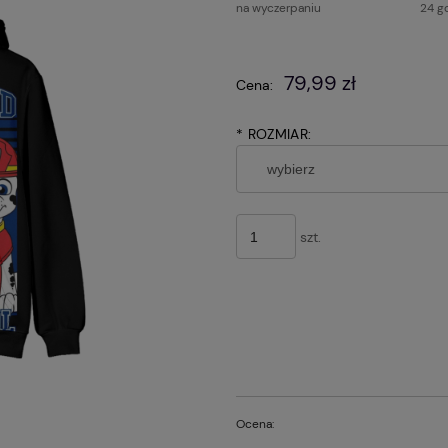
na wyczerpaniu
24 g
Cena nie zawier
79,99 zł
Cena:
płatności
*
ROZMIAR:
szt.
Ocena: