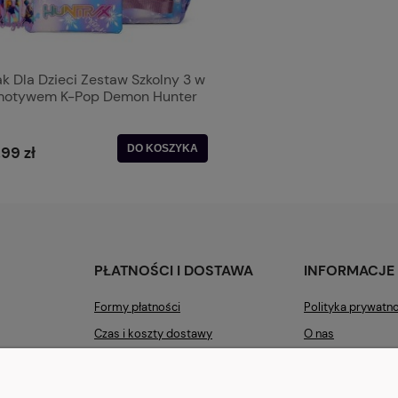
k Dla Dzieci Zestaw Szkolny 3 w
 motywem K-Pop Demon Hunter
DO KOSZYKA
,99 zł
PŁATNOŚCI I DOSTAWA
INFORMACJE
Formy płatności
Polityka prywatn
Czas i koszty dostawy
O nas
Kontakt