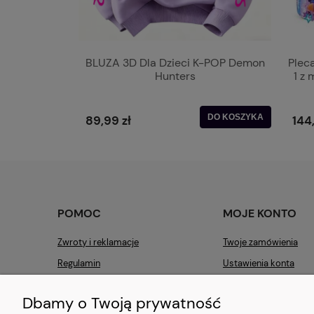
BLUZA 3D Dla Dzieci K-POP Demon
Pleca
Hunters
1 z
DO KOSZYKA
89,99 zł
144
POMOC
MOJE KONTO
Zwroty i reklamacje
Twoje zamówienia
Regulamin
Ustawienia konta
Przechowalnia
Dbamy o Twoją prywatność