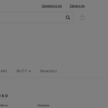
Zarejestruj się
Zaloguj się
AKI
BUTY
Nowości
160
łka w:
Dostawa: