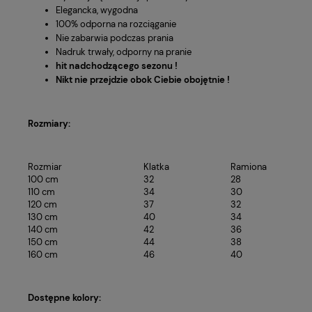
Elegancka, wygodna
100% odporna na rozciąganie
Nie zabarwia podczas prania
Nadruk trwały, odporny na pranie
hit nadchodzącego sezonu !
Nikt nie przejdzie obok Ciebie obojętnie !
Rozmiary:
Rozmiar
Klatka
Ramiona
100 cm
32
28
110 cm
34
30
120 cm
37
32
130 cm
40
34
140 cm
42
36
150 cm
44
38
160 cm
46
40
Dostępne kolory: