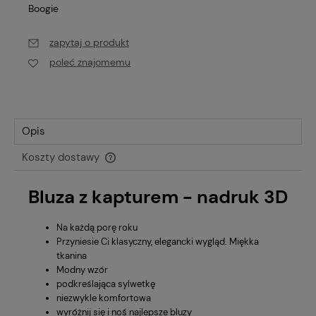
Boogie
zapytaj o produkt
poleć znajomemu
Opis
Koszty dostawy
Cena nie zawiera ewentualnych kosztów płatności
Bluza z kapturem - nadruk 3D
Na każdą porę roku
Przyniesie Ci klasyczny, elegancki wygląd. Miękka
tkanina
Modny wzór
podkreślająca sylwetkę
niezwykle komfortowa
wyróżnij się i noś najlepsze bluzy