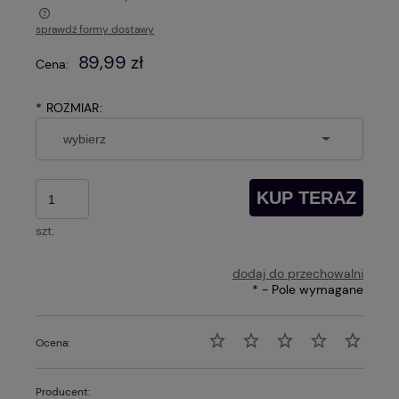
sprawdź formy dostawy
Cena nie zawiera ewentualnych kosztów płatności
89,99 zł
Cena:
*
ROZMIAR:
KUP TERAZ
szt.
dodaj do przechowalni
*
- Pole wymagane
Ocena:
Producent: