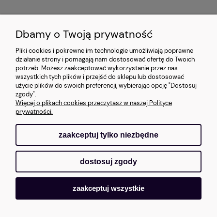
INFORMACJE
Dbamy o Twoją prywatność
O NAS
Pliki cookies i pokrewne im technologie umożliwiają poprawne
działanie strony i pomagają nam dostosować ofertę do Twoich
potrzeb. Możesz zaakceptować wykorzystanie przez nas
wszystkich tych plików i przejść do sklepu lub dostosować
użycie plików do swoich preferencji, wybierając opcję "Dostosuj
zgody".
Więcej o plikach cookies przeczytasz w naszej Polityce
prywatności.
zaakceptuj tylko niezbędne
pokaż pełną wersję strony
dostosuj zgody
Sklep internetowy Shoper.pl
zaakceptuj wszystkie